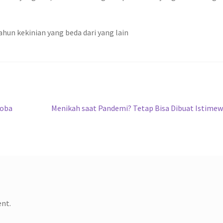
tahun kekinian yang beda dari yang lain
Next
coba
Menikah saat Pandemi? Tetap Bisa Dibuat Istime
post:
ent.