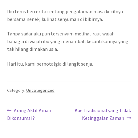
Ibu terus bercerita tentang pengalaman masa kecilnya
bersama nenek, kulihat senyuman di bibirnya.
Tanpa sadar aku pun tersenyum melihat raut wajah
bahagia di wajah ibu yang menambah kecantikannya yang
tak hilang dimakan usia.
Hari itu, kami bernotalgia di langit senja.
Category:
Uncategorized
Post
Previous
Next
Arang Aktif Aman
Kue Tradisional yang Tidak
post:
post:
Dikonsumsi ?
Ketinggalan Zaman
navigation